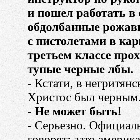
и пошел работать в
обдолбанные рожав
с пистолетами в карм
третьем классе про
тупые черные лбы.
- Кстати, в негритян
Христос был черным
-
Не может быть!
- Серьезно. Официаль
говорят: зато амери