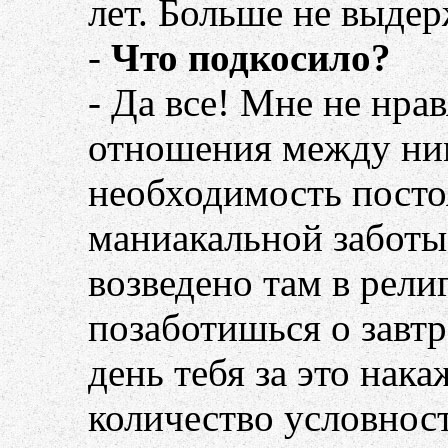
лет. Больше не выдер
-
Что подкосило?
- Да все! Мне не нра
отношения между ним
необходимость посто
маниакальной заботы
возведено там в рели
позаботишься о завт
день тебя за это нака
количество условнос