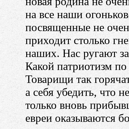
новая родина не оче
на все наши огонько
посвященные не очен
приходит столько гн
наших. Нас ругают за
Какой патриотизм по
Товарищи так горячат
а себя убедить, что н
только вновь прибыв
евреи оказываются б