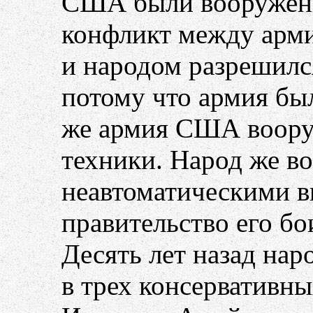
США были вооружены
конфликт между армие
и народом разрешился
потому что армия бы
же армия США воору
техники. Народ же в
неавтоматическими в
правительство его бо
Десять лет назад на
в трех консервативны