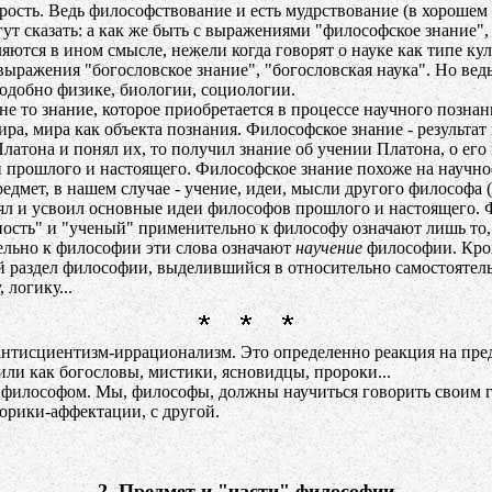
ость. Ведь философствование и есть мудрствование (в хорошем с
гут сказать: а как же быть с выражениями "философское знание", 
ются в ином смысле, нежели когда говорят о науке как типе кул
выражения "богословское знание", "богословская наука". Но вед
подобно физике, биологии, социологии.
 не то знание, которое приобретается в процессе научного позна
мира, мира как объекта познания. Философское знание - резуль
атона и понял их, то получил знание об учении Платона, о его 
прошлого и настоящего. Философское знание похоже на научное з
редмет, в нашем случае - учение, идеи, мысли другого философа
нял и усвоил основные идеи философов прошлого и настоящего.
ность" и "ученый" применительно к философу означают лишь то,
тельно к философии эти слова означают
научение
философии. Кром
ной раздел философии, выделившийся в относительно самостояте
 логику...
 антисциентизм-иррационализм. Это определенно реакция на пр
ли как богословы, мистики, ясновидцы, пророки...
лософом. Мы, философы, должны научиться говорить своим гол
орики-аффектации, с другой.
2. Предмет и "части" философии