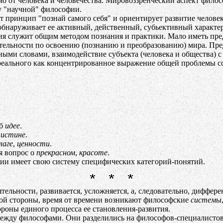
симо от человека и человечества. Мировоззренческий аспект фило
лу "научной" философии.
принцип "познай самого себя" и ориентирует развитие человек
наруживает ее активный, действенный, субьективный характер,
служит общим методом познания и практики. Мало иметь предст
тельности по освоению (познанию и преобразованию) мира. Пре
иными словами, взаимодействие субъекта (человека и общества) 
реального как концентрированное выражение общей проблемы с
об
идее
.
б
истине
.
лаге
,
ценности
.
я вопрос о
прекрасном
,
красоте
.
и имеет свою систему специфических категорий-понятий.
ельности, развивается, усложняется, а, следовательно, диффер
гой стороны, время от времени возникают философские
системы
роны единого процесса ее становления-развития.
ежду философами. Они разделились на философов-специалистов