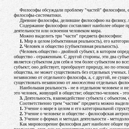
Философы обсуждали проблему "частей" философии, ее с
философы-систематики.
Древние философы, делившие философию на физику, ло
Содержание философии составляют наиболее общие предст
деятельности или освоения человеком мира.
Можно выделить три "части" предмета философии:
1.
Мир в целом (объективная реальность), его категор
2.
Человек и общество (субъективная реальность).
(Человек-общество - двойной субъект, в котором опреде
общество - отраженным. С другой стороны, эти два субъе
является субъектом для себя и тем более субъектом во в
субъект; оно действует, преобразует природу, но по отно
общества, не может существовать без отдельных ученых.
независимо от отдельного философа, а, с другой, не су
существовать независимо от
множества
отдельных фило
Наибольшая реальность - не в отдельном человеке и не в
это человек, живущий в обществе; общество-человек - эт
3.
Деятельность, взаимодействие субъекта с объектом, 
Соответственно трем "частям" предмета можно выделит
1.
Учение о мире в целом и его категориальной структу
2.
Учение о человеке и обществе - философская антроп
3.
Учение о формах и методах деятельности - методолог
Как мировоззрение философия дает наиболее общее пред