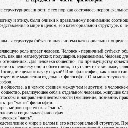
труктурированности с тех пор как состоялось первоначальное
гику и этику, были близки к правильному пониманию соотнош
авления о мире в целом, его категориальной структуре, о чело
иальная структура (объективная система категориальных определ
ляющую роль играет человек. Человек - первичный субъект, общ
кта, как два магдебургских полушария, неразделимы. Человек для
сех отношениях. Для человека общество - по-преимуществу объек
шению к человеку оно и объективно, и суть нечто зависимое, явл
 Последние делают науку наукой! Или: философия, как коллекти
ществует вне мышления отдельных философов. Она может существо
софов.
 обществе, а в чем-то среднем между тем и другим: в человеке-
о общество, реализующее себя в отдельном человеке, живущее бла
способы и направления деятельности (мышление, познание, прак
ь три "части" философии:
ре - мировоззренческая "часть".
ология и социальная философия.
ическая "часть".
ставление о мире в целом и его категориальной структуре. Пре