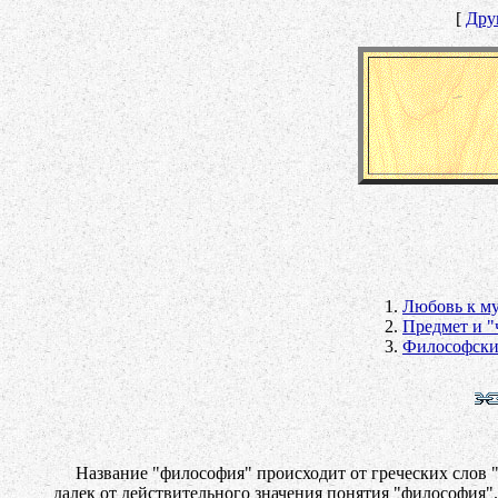
[
Дру
Любовь к м
Предмет и "
Философски
Название "философия" происходит от греческих слов "phi
далек от действительного значения понятия "философия"