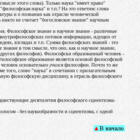
мысле этого слова). Только наука "имеет право"
"философская наука" и т.п.? На это ответим: слова
ьтуры и о познании как отрасли человеческой
ь никто не считает "богословское знание" научным
ния. Философское знание и научное знание - различные
тат внутрифилософских потоков информации, идущих от
идеях, взглядах и т.п. Сумма философских знаний - это
нание в том смысле, что оно, как и научное знание,
 (других философов). Философски образованный человек -
 Философское образование является основой философской
 человек основательно
учился
философии. Почти то же
е того, слово "наука" в сочетании с прилагательным
льную философскую дисциплину, в отрасль философского
едшествующие десятилетия философского сциентизма-
осом - без наукообразности и сциентизма, с одной