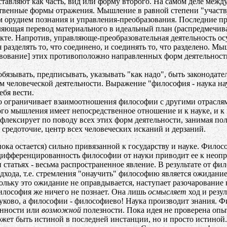
тавляют как часть, вид или форму второго. На самом деле межд
вственные формы отражения. Мышление в равной степени "участву
ным орудием познания и управления-преобразования. Последние 
яющая перевод материального в идеальный план (распредмечиван
бъекте. Напротив, управляюще-преобразовательная деятельность 
я разделять то, что соединено, и соединять то, что разделено. 
вование] этих противоположно направленных форм деятельности.
бязывать, предписывать, указывать "как надо", быть законодат
м человеческой деятельности. Выражение "философия - наука на
ебя вести.
ограничивает взаимоотношения философии с другими отраслями
о мышления имеет непосредственное отношение и к науке, и к и
флексирует по поводу всех этих форм деятельности, занимая пол
средоточие, центр всех человеческих исканий и дерзаний.
а остается) сильно привязанной к государству и науке. Филосо
тдифференцированность философии от науки приводит ее к неоп
 статьях - весьма распространенное явление. В результате от ф
хода, т.е. стремления "онаучить" философию является ожидание
льку это ожидание не оправдывается, наступает разочарование
лософия же ничего не познает. Она лишь
осмысляет
ход и резул
науково, а философии - философиево! Наука производит знания.
нности или
возможной
полезности. Пока идея не проверена опы
жет быть истиной в последней инстанции, но и просто истиной