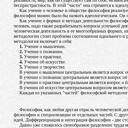
реальность, мир, как он существует сам по себе, незави
беспристрастность. В этой "части" она стремится к идеа
Как учение о человеке и обществе философия реализует 
философии можно было бы назвать идеологическим. Он об
Как учение о формах и методах деятельности философия 
человек, надо также разрабатывать вопросы
успешной
дея
человеческая деятельность в ее многообразных формах, 
методологии стоит проблема соотношения идеального и 
методология включает в себя:
1.
Учение о мышлении.
2.
Учение о познании.
3.
Учение о практике.
4.
Учение об искусстве.
5.
Учение о творчестве.
В учении о мышлении центральным является вопрос 
В учении о познании центральным является вопрос о
В учении о практике центральным является вопрос о
б
В учении об искусстве центральным вопросом являетс
Каждая из указанных "частей" философской методологи
Философия, как любая другая отрасль человеческой деят
философии и специализации ее отдельных частей. С дру
идей. Дифференциация и интеграция философии - две сто
Давно уже сложилось своеобразное разделение труда м