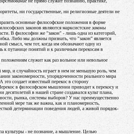
офствование
не прямо служит познанию, практике,
оритеты, ни государственные, ни религиозные деятели не
разить основные философские положения в форме
 философских законов являются марксистские
законы
асти. В философии же "закон" - лишь одна из категорий,
ибка. Либо мы должны признать, что "закон" является
иной смысл, чем тот, когда им обозначают одну из
шь к путанице понятий и к различным перекосам в
положениям служит как раз вольное или невольное
мир, и случайность играет в нем не меньшую роль, чем
нании закономерности, упорядоченности реального мира
А это создает известный перекос в сторону
 Перекос в философском мышлении приводит к перекосу и
и десятилетий в нашей стране создавался культ плана,
тности, рынка, системы выборов? У нас преимущественно
ленной мере так же важна, как и планомерность,
есткой детерминации поведения людей, а живой порядок-
па культуры - не познание, а мышление. Целью