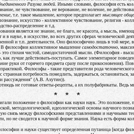
бъединенного Разума людей
. Иными словами, философия есть
кол
ознание, не чувствование, не верование, не воление, не действова
ление
, т.е. такое мышление, которое предполагает
мыслящее обще
ознание, искусство - коллективное чувствование, религия - кол
дство-распределение и т.д.
ия является не знание, не благо, не красота, а мысль, имеющ
и в науке, в искусстве, во всех других сферах человеческой де
нной и т.п. деятельности. Оно философично лишь в той мере, в 
.д. В философии коллективное мышление
самодостаточно
, макси
 это стихия чистой, самодостаточной мысли. (Философия - выс
о, как лучше действовать-поступать. Самое элементарное повед
ние руки от горячего предмета сразу после прикосновения). Пов
 практикой. Философы - такие представители рода человеческог
странная потребность помедлить, задержаться, остановиться, зад
и рассуждения" (А.В. Ахутин)).
юдь не готовые ответы-рецепты, а их полуфабрикаты. Ведь мыс
али положение о философии как науки наук. Это положение, п
кой, методологической, идеологической основы научного позна
кую связь между философскими представлениями и научными тео
и, но не сводится к научной форме знания. Наука есть форма к
лософии и науки существует определенная путаница [когда фило