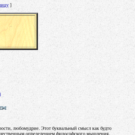
ницу
]
й
дрости, любомудрие. Этот буквальный смысл как будто
 существенным определением философского мышления.