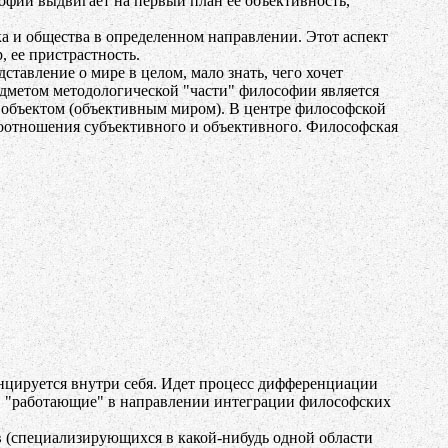
софии выдвигает на первый план ее объективность,
а и общества в определенном направлении. Этот аспект
 ее пристрастность.
авление о мире в целом, мало знать, чего хочет
дметом методологической "части" философии является
с объектом (объективным миром). В центре философской
оотношения субъективного и объективного. Философская
енцируется внутри себя. Идет процесс дифференциации
, "работающие" в направлении интеграции философских
 (специализирующихся в какой-нибудь одной области