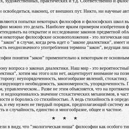
ых, художественных, практических и т.д. Соответственно и
филос
свободиться, наконец, от внешних пут. Никто, ни научные авт
ляются попытки некоторых философов и философских школ вы
ософии можно это делать. Наиболее ярким примером изобретения
ретендовать на открытие и исследование законов предметной обл
ом некоторые философские основоположения - это логическая ош
закон" в случае, когда речь идет о "законе диалектики", имеет 
ость неоднозначного употребления термина "закон", ведущая ли
фии понятия "закон" применительно к некоторым ее основным 
у вопроса о законах диалектики. Наш мир - это вероятностный 
ектики", хотим мы этого или нет, акцентирует внимание на поз
торону: неупорядоченность, многообразие явлений, стохастику. 
тизирующего необходимость, закономерность, упорядоченность.
управленческом... Разве не этим объясняется, что на протяжени
и недооценивалось значение стохастических механизмов, в час
ости и боролись со стихийностью. А ведь стихийность в опреде
ма, и ему нужен не твердый порядок, предполагающий систему ж
ь и случайность, единство и многообразие, общее и частное.
ли в виду, что "экологическая ниша" философии как особого ти