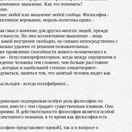
лективное мышление
. Как это понимать?
ние.
ние людей
или
мышление людей сообща
. Философия -
лективное верование, мораль-политика-право -
ая смысл-значение для других-многих людей, прежде
ятельности. Но
это
коллективное мышление - лишь
какой внутренне свободно, не связано непосредственно с
мально удалено от решения познавательных-
шее проявление способности живого-человеческого к
ение - безусловнорефлекторное, когда между ощущением и
едение человека тем сложнее, чем больше расстояние
о, которые в наибольшей степени олицетворяют-
уматься, заняться тем, что занятый человек видит как
ль-идея - всегда полуфабрикат...
равильно подчеркивая особую роль философии по
ния, вместе с тем страдает существенным изъяном. Оно
риями. В действительности философия является особой
оллективного
познания
, в то время как философия есть
софию представляют наукой], так и в вопросе о