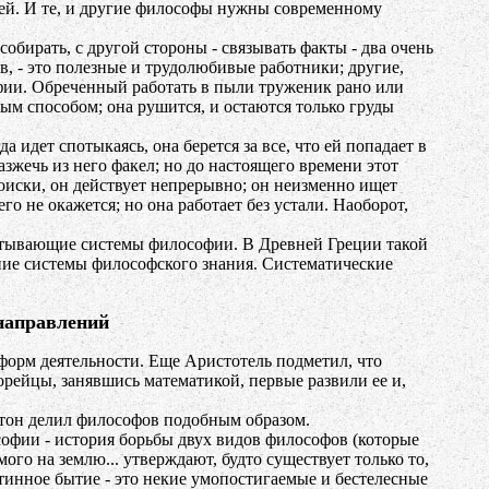
ей. И те, и другие философы нужны современному
бирать, с другой стороны - связывать факты - два очень
, - это полезные и трудолюбивые работники; другие,
фии. Обреченный работать в пыли труженик рано или
ным способом; она рушится, и остаются только груды
дет спотыкаясь, она берется за все, что ей попадает в
азжечь из него факел; но до настоящего времени этот
оиски, он действует непрерывно; он неизменно ищет
го не окажется; но она работает без устали. Наоборот,
атывающие системы философии. В Древней Греции такой
ие системы философского знания. Систематические
направлений
орм деятельности. Еще Аристотель подметил, что
орейцы, занявшись математикой, первые развили ее и,
атон делил философов подобным образом.
фии - история борьбы двух видов философов (которые
ого на землю... утверждают, будто существует только то,
истинное бытие - это некие умопостигаемые и бестелесные