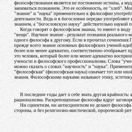
философствования является не постижение истины, а мудр
заниматься познанием. Это ее особенность, ее "хлеб". Мо
"знание" и "наука" применительно к философии употребля
деятельности. Ведь и в богословии нередко употребляют 
знанием, а "богословскую науку" действительно наукой 
Когда говорят о философском
знании
, то имеют в виду
"вещи". Научное знание - результат познания реального 
одного философа к другому. Если я прочитал сочинения Пл
прежде всего знание основных философских учений-идей 
более или менее адекватно, соответственно отображает п
это человек, который более или менее адекватно воспри
учености и философского профессионализма. Слова "уче
можно сказать о словах "научность" и "наука". Примени
"философская" (философская наука) означает тот или и
знания. Философскими науками называют этику, эстетику,
В последние годы дает о себе знать другая крайность:
рационализма. Раскрепощенные философы вдруг заговори
Ни сциентизм, ни антисциентизм не делают философа фи
стороны, и без религиозно-мистической, пророческой рит