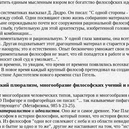
атить единым мысленным взором все богатство философских ид
тематиках высказал Д. Дидро. Он писал: "С одной стороны - со
между собой. Одни посвящают свою жизнь собиранию материалов
оныне опрокидывало почти все сооружения рациональной филосо
, глыбу, губительную для этой архитектуры, изобретенной голов
й комбинации...
тальную и рациональную. У одной глаза завязаны, она всегда и
. Другая подхватывает этот драгоценный материал и старается р
 наощупь; это и естественно. Опыт бесконечно умножает свои п
риментальная философия не знает, что ей попадется в работе и че
сит свой суд и умолкает...".
 времени, то увидим, что время от времени появлялись всеохв
 В новое время каждый крупный философ претендовал на создан
истине Аристотелем нового времени стал Гегель.
ский плюрализм,
многообразие философских учений и 
ногообразия человеческих типов, характеров и многообразия ф
О Пифагоре и пифагорейцах он писал: "... так называемые пифаг
ствующего" (Метафизика, 985 b 23-25).
материалистов
и
идеалистов
. Оно же и самое древнее. Уже Пл
ом в истории философии, который понял, что история филосо
 Из философов "одни все совлекают с неба и из области невидим
 и бытие за одно и то же", другие же настаивают на том, что "