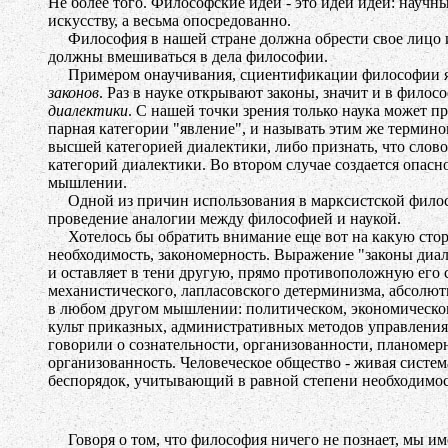
Не более того. Философские идеи - это идеи идей: научн
искусству, а весьма опосредованно.
Философия в нашей стране должна обрести свое лицо и о
должны вмешиваться в дела философии.
Примером онаучивания, сциентификации философии яв
законов
. Раз в науке открывают законы, значит и в фил
диалектики
. С нашей точки зрения только наука может п
парная категории "явление", и называть этим же термин
высшей категорией диалектики, либо признать, что слово "
категорий диалектики. Во втором случае создается опасн
мышлении.
Одной из причин использования в марксистской филосо
проведение аналогии между философией и наукой.
Хотелось бы обратить внимание еще вот на какую сторон
необходимость, закономерность. Выражение "законы диал
и оставляет в тени другую, прямо противоположную его с
механистического, лапласовского детерминизма, абсолю
в любом другом мышлении: политическом, экономическом, 
культ приказных, административных методов управления 
говорили о сознательности, организованности, планомерн
организованность. Человеческое общество - живая систе
беспорядок, учитывающий в равной степени необходимост
Говоря о том, что философия ничего не познает, мы име