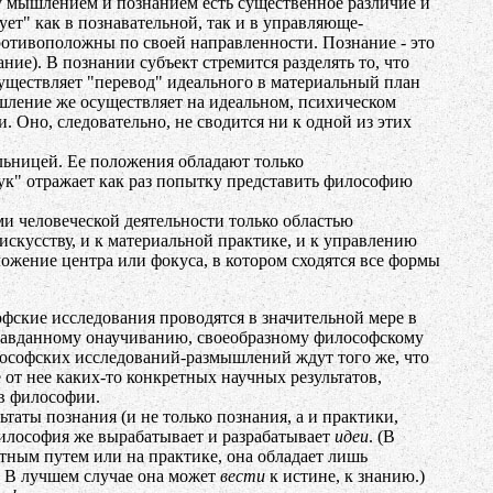
у мышлением и познанием есть существенное различие и
ет" как в познавательной, так и в управляюще-
противоположны по своей направленности. Познание - это
ие). В познании субъект стремится разделять то, что
осуществляет "перевод" идеального в материальный план
Мышление же осуществляет на идеальном, психическом
 Оно, следовательно, не сводится ни к одной из этих
ельницей. Ее положения обладают только
ук" отражает как раз попытку представить философию
 человеческой деятельности только областью
скусству, и к материальной практике, и к управлению
ожение центра или фокуса, в котором сходятся все формы
фские исследования проводятся в значительной мере в
равданному онаучиванию, своеобразному философскому
илософских исследований-размышлений ждут того же, что
 от нее каких-то конкретных научных результатов,
 в философии.
ьтаты познания (и не только познания, а и практики,
 Философия же вырабатывает и разрабатывает
идеи
. (В
тным путем или на практике, она обладает лишь
. В лучшем случае она может
вести
к истине, к знанию.)