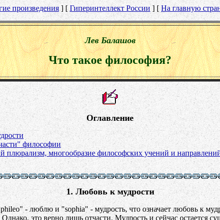
гие произведения
] [
Гиперинтеллект России
] [
На главную стра
Лев Балашов
Что такое философия?
Оглавление
удрости
части" философии
й плюрализм, многообразие философских учений и направлени
1. Любовь к мудрости
leo" - люблю и "sophia" - мудрость, что означает любовь к му
. Однако, это верно лишь отчасти. Мудрость и сейчас остается