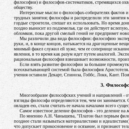
философии) и философов-систематиков, стремящихся охв
обществу.
Интересные мысли о философах-собирателях фактов и сис
трудных занятия; философы и распределили эти занятия 
гордые строители, спешат их использовать. Но время д
поздно выносит из подземелья, где он действует вслепую
обломков, пока другой смелый гений не предпримет ново
Мы различили два вида философии: философию эксперимен
руки, и, в конце концов, натыкается на драгоценные вещи
мнимый факел служил ей хуже, чем ее сопернице искание
явления, в то время как разум идет путем аналогий. Экспе
рациональная философия взвешивает возможности, произно
Если взять развитие философии за большие промежутки
всеохватывающей системой была философия Аристотеля.
учения оставили Декарт, Спиноза, Гоббс, Локк, Кант. По
3. Философ
Многообразие философских учений и направлений - от м
взгляды философа определяются тем, чем он занимается. 
овладев ею, стали считать ее начала началами всего суще
Самое известное деление философов - это деление на
По мнению А.Н. Чанышева, "Платон был первым философ
позднее стали называться материалистами и идеалистами).
что допускает прикосновение и осязание, и признают тела