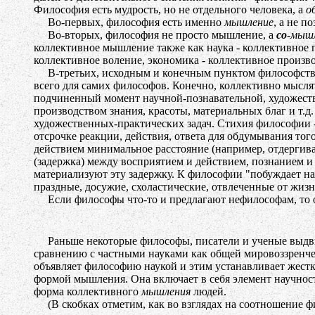
Философия есть мудрость, но не отдельного человека, а
о
Во-первых, философия есть именно
мышление
, а не п
Во-вторых, философия не просто мышление, а
со
-мыш
коллективное мышление также как наука - коллективное п
коллективное воление, экономика - коллективное произво
В-третьих, исходным и конечным пунктом философствован
всего для самих философов. Конечно, коллективно мыслят 
подчиненный момент научной-познавательной, художестве
производством знания, красоты, материальных благ и т
художественных-практических задач. Стихия философии -
отсрочке реакции, действия, ответа для обдумывания тог
действием минимальное расстояние (например, отдергива
(задержка) между восприятием и действием, познанием и
материализуют эту задержку. К философии "побуждает нас 
праздные, досужие, схоластические, отвлеченные от жизн
Если философы что-то и предлагают нефилософам, то отн
Раньше некоторые философы, писатели и ученые выдвиг
сравнению с частными науками как общей мировоззренчес
объявляет философию наукой и этим устанавливает жест
формой мышления. Она включает в себя элемент научност
форма коллективного
мышления
людей.
(В скобках отметим, как во взглядах на соотношение фи