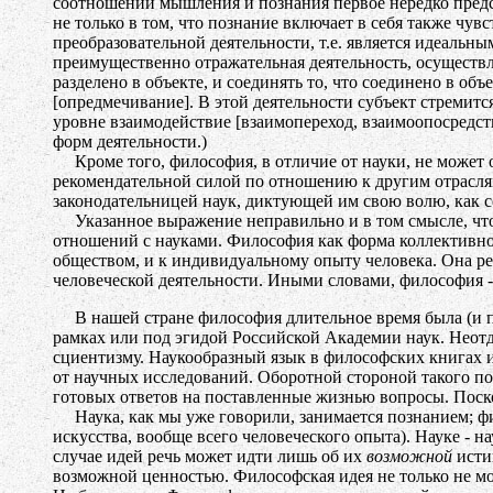
соотношении мышления и познания первое нередко предс
не только в том, что познание включает в себя также чу
преобразовательной деятельности, т.е. является идеаль
преимущественно отражательная деятельность, осуществл
разделено в объекте, и соединять то, что соединено в о
[опредмечивание]. В этой деятельности субъект стремитс
уровне взаимодействие [взаимопереход, взаимоопосредст
форм деятельности.)
Кроме того, философия, в отличие от науки, не может о
рекомендательной силой по отношению к другим отрасля
законодательницей наук, диктующей им свою волю, как с
Указанное выражение неправильно и в том смысле, что 
отношений с науками. Философия как форма коллективног
обществом, и к индивидуальному опыту человека. Она ре
человеческой деятельности. Иными словами, философия - 
В нашей стране философия длительное время была (и пок
рамках или под эгидой Российской Академии наук. Нео
сциентизму. Наукообразный язык в философских книгах и
от научных исследований. Оборотной стороной такого под
готовых ответов на поставленные жизнью вопросы. Поско
Наука, как мы уже говорили, занимается познанием; фи
искусства, вообще всего человеческого опыта). Науке - 
случае идей речь может идти лишь об их
возможной
исти
возможной ценностью. Философская идея не только не мо