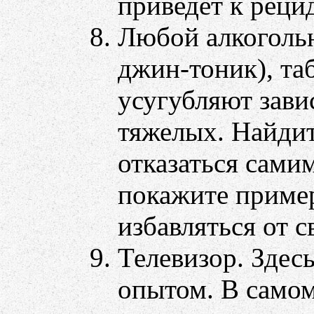
приведет к реци
Любой алкогольн
джин-тоник), та
усугубляют зави
тяжелых. Найдит
отказаться самим
покажите пример
избавляться от с
Телевизор. Здес
опытом. В самом