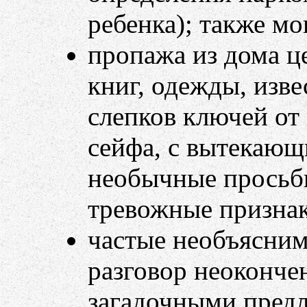
ребенка); также мо
пропажа из дома це
книг, одежды, изв
слепков ключей от 
сейфа, с вытекающ
необычные просьбы
тревожные признак
частые необъясним
разговор неоконче
загадочными предл