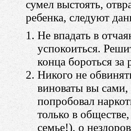
сумел выстоять, отвр
ребенка, следуют да
Не впадать в отчая
успокоиться. Решит
конца бороться за 
Никого не обвинят
виноваты вы сами, 
попробовал наркоти
только в обществе,
семье!), о нездоро