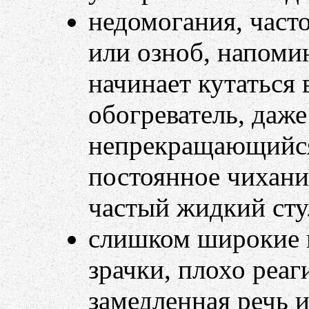
недомогания, часто
или озноб, напом
начинает кутаться 
обогреватель, даже
непрекращающийся
постоянное чихани
частый жидкий стул
слишком широкие 
зрачки, плохо реаг
замедленная речь 