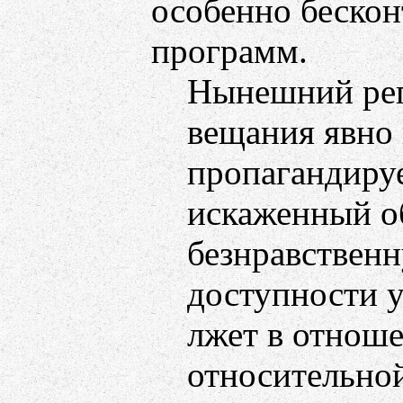
особенно бескон
программ.
Нынешний реп
вещания явно
пропагандируе
искаженный о
безнравственн
доступности у
лжет в отноше
относительной