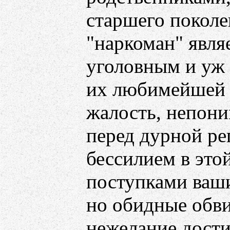
старшего поколе
"наркоман" явля
уголовным и уж 
их любимейшей в
жалость, непони
перед дурной ре
бессилием в это
поступками ваши
но обидные обви
нежелание дости