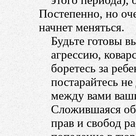
Постепенно, но оче
начнет меняться.
Будьте готовы в
агрессию, ковар
боретесь за ребе
постарайтесь не
между вами ваш
Сложившаяся обс
прав и свобод р