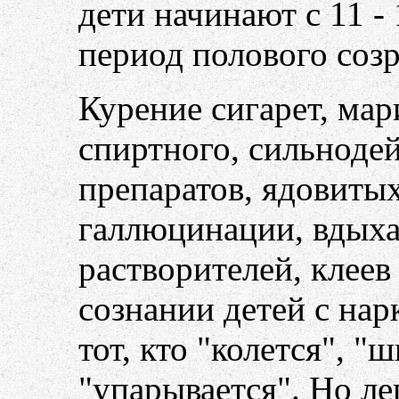
дети начинают с 11 - 
период полового созр
Курение сигарет, ма
спиртного, сильноде
препаратов, ядовиты
галлюцинации, вдыха
растворителей, клеев
сознании детей с на
тот, кто "колется", "
"упарывается". Но ле