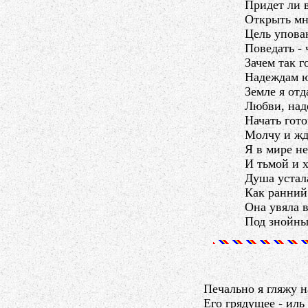
Придет ли 
Открыть мн
Цель упован
Поведать - 
Зачем так г
Надеждам ю
Земле я отд
Любви, наде
Начать гото
Молчу и жд
Я в мире не
И тьмой и 
Душа устал
Как ранний
Она увяла в
Под знойны
Печально я гляжу н
Его грядущее - иль