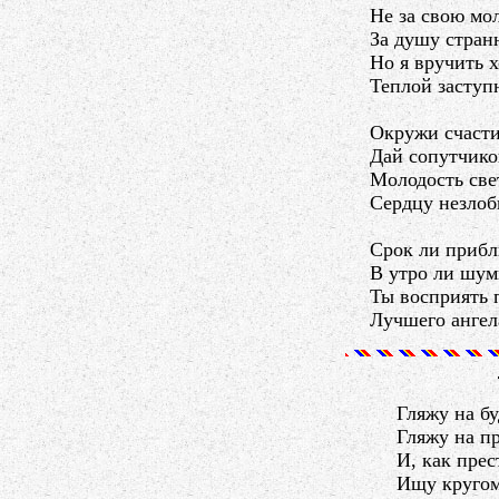
Не за свою мо
За душу странн
Но я вручить 
Теплой заступ
Окружи счаст
Дай сопутчико
Молодость све
Сердцу незлоб
Срок ли прибл
В утро ли шумн
Ты восприять 
Лучшего ангел
Гляжу на б
Гляжу на п
И, как прес
Ищу кругом