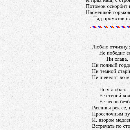
И прах наш, с стро
Потомок оскорбит 
Насмешкой горькою
Над промотавшим
Люблю отчизну 
Не победит ее 
Ни слава, ку
Ни полный гордо
Ни темной стари
Не шевелят во м
Но я люблю - за
Ее степей холо
Ее лесов безб
Разливы рек ее,
Проселочным пут
И, взором медле
Встречать по сто