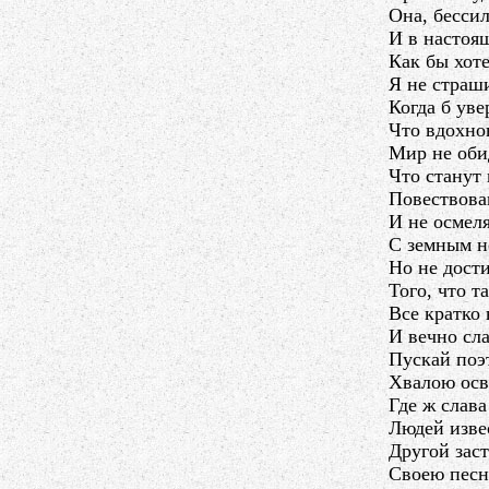
Она, бессил
И в настоящ
Как бы хоте
Я не страши
Когда б уве
Что вдохно
Мир не оби
Что станут
Повествова
И не осмеля
С земным н
Но не дости
Того, что т
Все кратко
И вечно сла
Пускай поэ
Хвалою осв
Где ж слава
Людей изве
Другой зас
Своею пес