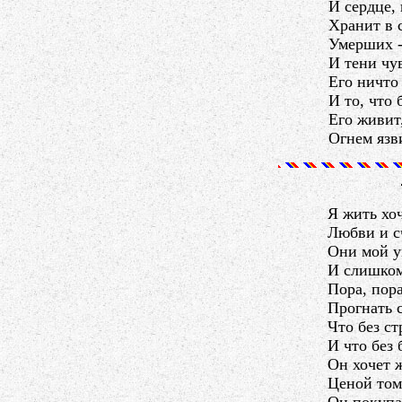
И сердце,
Хранит в 
Умерших -
И тени чув
Его ничто 
И то, что 
Его живит,
Огнем язв
Я жить хо
Любви и с
Они мой у
И слишком
Пора, пор
Прогнать 
Что без с
И что без 
Он хочет 
Ценой том