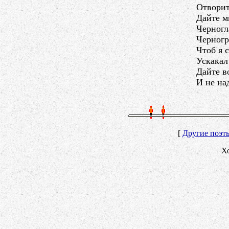
Отворит
Дайте м
Черногл
Черногр
Чтоб я 
Ускакал
Дайте в
И не на
[
Другие поэт
Х