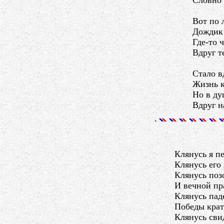
Словно 
Вот по 
Дождик 
Где-то 
Вдруг т
Стало в
Жизнь к
Но в ду
Вдруг н
Клянусь я п
Клянусь его
Клянусь поз
И вечной пр
Клянусь пад
Победы крат
Клянусь сви