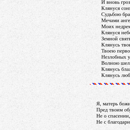
И вновь гро
Клянуся сон
Судьбою бра
Мечами анге
Моих недре
Клянуся неб
Земной свят
Клянусь тво
Твоею перво
Незлобных у
Волною шелк
Клянусь бла
Клянусь люб
Я, матерь бож
Пред твоим об
Не о спасении,
Не с благодар