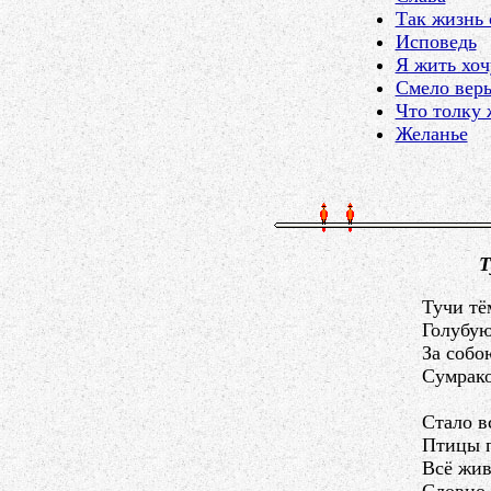
Так жизнь с
Исповедь
Я жить хоч
Смело верь 
Что толку 
Желанье
Т
Тучи т
Голубую
За собо
Сумрако
Стало в
Птицы п
Всё жив