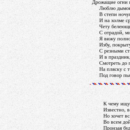
Дрожащие огни 
Люблю дымок 
В степи ночую
И на холме ср
Чету белеющих
С отрадой, мн
Я вижу полное
Избу, покрыту
С резными ста
И в праздник, 
Смотреть до п
На пляску с то
Под говор пья
К чему ищу
Известно, в
Но хочет в
Во всем до
Пронзая бу