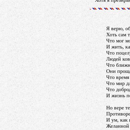
Хотя я презира
Я верю, о
Хоть сам т
Что мог м
И жить, к
Что поцел
Людей ков
Что ближ
Они проща
Что время 
Что мир дл
Что добро
И жизнь по
Но вере т
Противоре
И ум, как
Желанной 