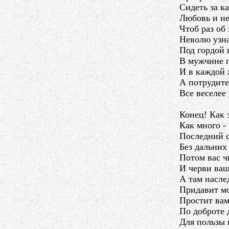
Сидеть за к
Любовь и не
Чтоб раз об
Неволю узн
Под гордой 
В мужчине г
И в каждой 
А потрудите
Все веселее
Конец! Как 
Как много -
Последний с
Без дальних
Потом вас ч
И черви ваш
А там насле
Придавит м
Простит ва
По доброте 
Для пользы 