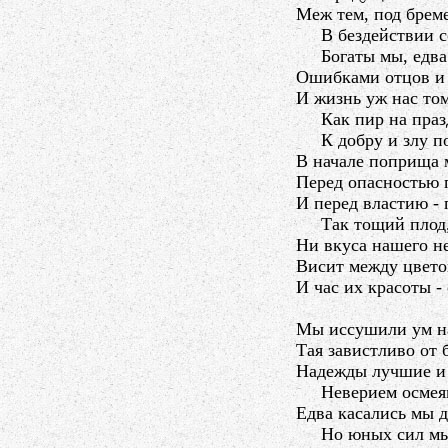
Меж тем, под брем
В бездействии со
Богаты мы, едва 
Ошибками отцов и 
И жизнь уж нас том
Как пир на празд
К добру и злу по
В начале поприща 
Перед опасностью
И перед властию - 
Так тощий плод, 
Ни вкуса нашего не
Висит между цвето
И час их красоты - 
Мы иссушили ум н
Тая завистливо от 
Надежды лучшие и 
Неверием осмеян
Едва касались мы 
Но юных сил мы т