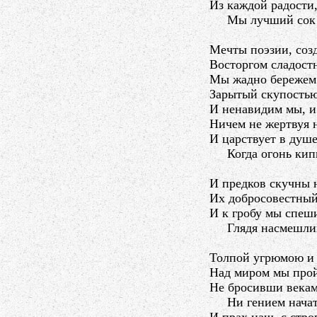
Из каждой радости
Мы лучший сок н
Мечты поэзии, соз
Восторгом сладост
Мы жадно бережем в
Зарытый скупостью
И ненавидим мы, и
Ничем не жертвуя н
И царствует в душе
Когда огонь кипи
И предков скучны 
Их добросовестный,
И к гробу мы спеши
Глядя насмешлив
Толпой угрюмою и 
Над миром мы прой
Не бросивши векам
Ни гением начато