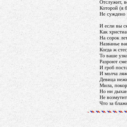
Отслужит, в
Которой (я 
Не суждено 
И если вы с
Как христиа
На сорок ле
Названье ва
Когда ж сте
То ваше уз
Разроют сме
И гроб пост
И молча ляж
Девица нежн
Мила, покорн
Но ни дыхан
Не возмутит
Что за блаж