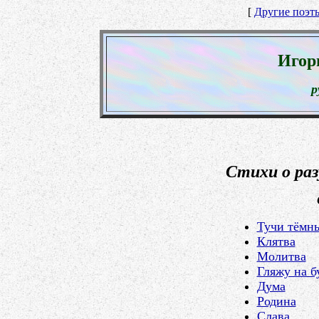
[
Другие поэт
Игор
р
Стихи о ра
Тучи тёмны
Клятва
Молитва
Гляжу на б
Дума
Родина
Слава