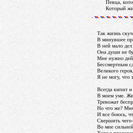
Певца, кот
Который жи
Так жизнь скучн
В минувшее пр
В ней мало дел
Она души не бу
Мне нужно дейс
Бессмертным сд
Великого героя
Я не могу, что 
Всегда кипит и
В моем уме. Же
Тревожат беспр
Но что же? Мне
И все боюсь, ч
Свершить чего
Во мне сильней