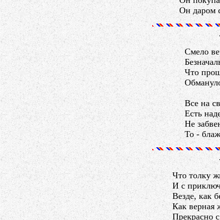
Он покупае
Он даром с
Смело ве
Безначал
Что прош
Обмануло
Все на св
Есть над
Не забве
То - блаж
Что толку ж
И с приключ
Везде, как 
Как верная 
Прекрасно 