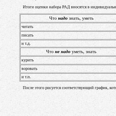
Итоги оценки набора РАД вносятся в индивидуаль
Что
надо
знать, уметь
читать
писать
и т.д.
Что
не надо
уметь, знать
курить
воровать
и т.п.
После этого рисуется соответствующий график, кот