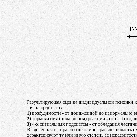
Результирующая оценка индивидуальной психики ка
т.е. на ординатах:
1)
возбудимости - от пониженной до ненормально в
2)
торможения (подавления) реакции - от слабого, 
3)
4-х сигнальных подсистем - от обладания частич
Выделенная на правой половине графика область о
характеризуют ту или иную степень ее неразвитост