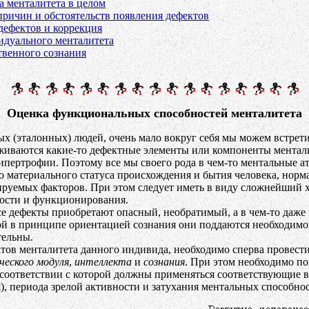
 менталитета в целом
ричин и обстоятельств появления дефектов
дефектов и коррекция
идуального менталитета
твенного сознания
Оценка функциональных способностей менталитета
ых (эталонных) людей, очень мало вокруг себя мы можем встрет
живаются какие-то дефектные элементы или компоненты ментали
пертрофии. Поэтому все мы своего рода в чем-то ментальные ат
о материального статуса происхождения и бытия человека, норм
ируемых факторов. При этом следует иметь в виду сложнейший х
ности и функционирования.
 дефекты приобретают опасный, необратимый, а в чем-то даже и
й в принципе ориентацией сознания они поддаются необходимо
тельны.
ектов менталитета данного индивида, необходимо сперва провест
ческого модуля
,
интеллекта
и
сознания
. При этом необходимо п
 в соответствии с которой должны применяться соответствующие
), периода зрелой активности и затухания ментальных способнос