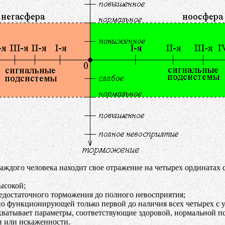
ждого человека находит свое отражение на четырех ординатах с
ысокой;
недостаточного торможения до полного невосприятия;
но функционирующей только первой до наличия всех четырех с у
хватывает параметры, соответствующие здоровой, нормальной п
и или искаженности.