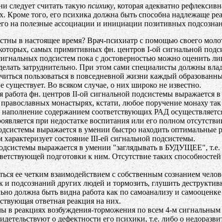
и следует считать такую
психику
, которая адекватно рефлекcив
. Кроме того, его психика должна быть способна надлежаще ре
его на полезные ассоциации и инициации позитивных подсознан
естны в настоящее время? Врач-психиатр с помощью своего моло
оторых, самых примитивных фн. центров I-ой сигнальной подси
сигнальных подсистем пока с достоверностью можно оценить л
и делать затруднительно. При этом сами специалисты должны в
читься пользоваться в повседневной жизни каждый образованн
е существует. Во всяком случае, о них широко не известно.
ая работа фн. центров II-ой сигнальной подсистемы выражается 
равославных монастырях, кстати, любое поручение монаху так и
 наполнение содержанием соответствующих РАД осуществляется 
оявляется при недостатке воспитания или его полном отсутстви
 подсистемы выражается в умении быстро находить оптимальные 
 характеризует состояние III-ей сигнальной подсистемы.
одсистемы выражается в умении "заглядывать в БУДУЩЕЕ", т.е. 
тветствующей подготовки к ним. Отсутствие таких способностей
ться ее четким взаимодействием с собственным сознанием челов
 и подсознаний других людей и тормозить, глушить деструктив
ьно должна быть видна работа как по самоанализу и самооценке 
твующая ответная реакция на них.
мы в реакциях возбуждения-торможения по всем 4-м сигнальным 
идетельствуют о дефектности его психики, т.е. либо о недоразв