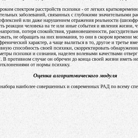
роким спектром расстройств психики - от легких кратковременн
лительных заболеваний, связанных с глубокими значительными 
флексией или даже нарушением отражения реальности (шизофре
ть реакции человека на те или иные события и явления жизни, 
апротив, потеря спокойствия, уравновешенности, рассудительност
вать, не обращать на них внимания, то они в скором времени мо
енический характер, а чаще вылиться в то, другое и третье вме
вную способность своей психики, скорректировать обнаруженны
аметры психики и сознания, наделен волевыми качествами отве
й". В противном случае он обречен до конца своей жизни иметь
отклонениями от нормы психику.
Оценка алгоритмического модуля
 набора наиболее совершенных и современных РАД по всему спе