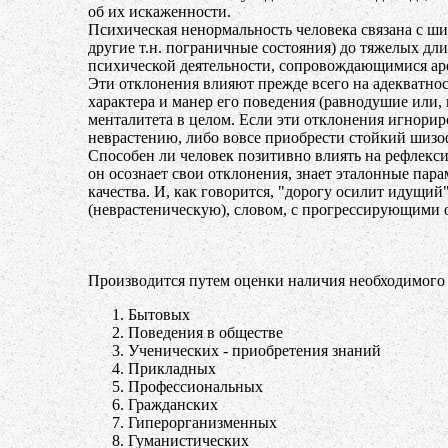
об их искаженности.
Психическая ненормальность человека связана с ши
другие т.н. пограничные состояния) до тяжелых д
психической деятельности, сопровождающимися аре
Эти отклонения влияют прежде всего на адекватнос
характера и манер его поведения (равнодушие или, н
менталитета в целом. Если эти отклонения игнориро
неврастению, либо вовсе приобрести стойкий шизофр
Способен ли человек позитивно влиять на рефлекси
он осознает свои отклонения, знает эталонные пар
качества. И, как говорится, "дорогу осилит идущи
(неврастеническую), словом, с прогрессирующими 
Производится путем оценки наличия необходимого
Бытовых
Поведения в обществе
Ученических - приобретения знаний
Прикладных
Профессиональных
Гражданских
Гиперорганизменных
Гуманистических