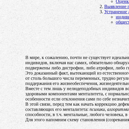
Оценка
Выявление п
Устранение 
индив
общес
В мире, к сожалению, почти не существует идеальн
индивидов, включая нас самих, обязательно обнару
подвержены либо дистрофии, либо атрофии, либо ги
Это доказанный факт, вытекающий из естественног
от столь большого числа переменных, трудно регул
поддержания его жизнеобеспечения, жизнедеятель
Вместе с тем лишь у нелюдеподобных индивидов все
здоровыми компонентами менталитета, с нормально
особенности если отклонения сами по себе незначи
В этой связи, перед тем как начать коррекцию деф
составляющих его менталитета:
психики
,
алгоритми
способности, в т.ч. ментальные, любого человека,
Для этого напомним схему становления (созревания