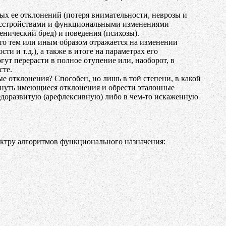
ых ее отклонений (потеря внимательности, неврозы и
расстройствами и функциональными изменениями
нический бред) и поведения (психозы).
что тем или иным образом отражается на изменении
и и т.д.), а также в итоге на параметрах его
гут перерасти в полное отупение или, наоборот, в
сте.
е отклонения? Способен, но лишь в той степени, в какой
ргнуть имеющиеся отклонения и обрести эталонные
 недоразвитую (арефлексивную) либо в чем-то искаженную
ктру алгоритмов функционального назначения: