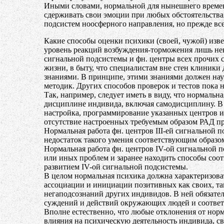
Иными словами, нормальной для нынешнего времен
сдерживать свои эмоции при любых обстоятельствах
подсистем ноосферного направления, но прежде вс
Какие способы оценки психики (своей, чужой) изв
уровень реакций возбуждения-торможения лишь нек
сигнальной подсистемы и фн. центры всех прочих 
жизни, в быту, что специалистам вне стен клиник
знаниями. В принципе, этими знаниями должен нау
методик. Других способов проверок и тестов пока н
Так, например, следует иметь в виду, что нормальн
дисциплине индивида, включая самодисциплину. В п
настройка, программирование указанных центров и
отсутствие настроенных требуемым образом РАД пр
Нормальная работа фн. центров III-ей сигнальной
недостаток такого умения соответствующим образом
Нормальная работа фн. центров IV-ой сигнальной п
или иных проблем и заранее находить способы соо
развитием IV-ой сигнальной подсистемы.
В целом нормальная психика должна характеризова
ассоциации и инициации позитивных как своих, так
негаподсознаний других индивидов. В ней обязател
суждений и действий окружающих людей и соответс
Вполне естественно, что любые отклонения от нор
влияния на психическую деятельность индивида, св