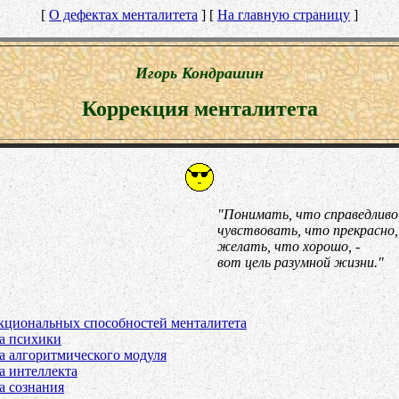
[
О дефектах менталитета
] [
На главную страницу
]
Игорь Кондрашин
Коррекция менталитета
"Понимать, что справедливо
чувствовать, что прекрасно,
желать, что хорошо, -
вот цель разумной жизни."
кциональных способностей менталитета
а психики
а алгоритмического модуля
а интеллекта
а сознания