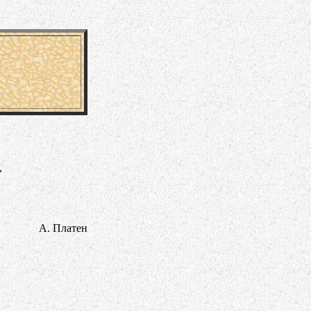
,
А. Платен