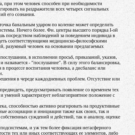
на, при этом человек способен при необходимости
агировать на раздражители всех четырех сигнальных
ий его сознания.
точка банальным ударом по коленке может определить
стемы. Ничего более. Фн. центры высшего порядка I-ой
ишь посредством наблюдений за поведением индивида в
ладеть соответствующими медицинско-философскими
ый, разумный человек на основании предлагаемых
в послушании, в исполнении просьб, приказаний, указов,
 называется - "послушание". В силу этого балансировка,
в процессе воспитания человека, а дисбаланс или
и.
решения в череде каждодневных проблем. Отсутствие или
предвидеть, предусматривать появление со временем тех
 и умений характеризует неблагоприятное положение с
ека, способностью активно реагировать на продуктивные
ные ассоциации и инициации также как своих, так и
собственных суждений и действий, так и анализу, оценке
подсистемам, и уж тем более фиксация негасферного
итости тех или иных соответствующих ее элементов, либо