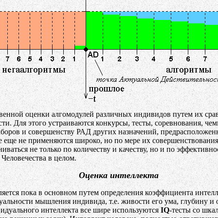
венной оценки алгомодулей различных индивидов путем их срав
и. Для этого устраиваются конкурсы, тесты, соревнования, чемп
аборов и совершенству РАД других назначений, предрасположе
 еще не применяются широко, но по мере их совершенствования 
аться не только по количеству и качеству, но и по эффективнос
 Человечества в целом.
Оценка интеллекта
яется пока в основном путем определения коэффициента интелле
альности мышления индивида, т.е. живости его ума, глубину и 
идуального интеллекта все шире используются
IQ
-тесты со шка